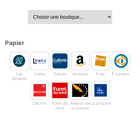
Papier
Les
Lireka
Cultura
Amazon
Fnac
E-Leclerc
libraires
Décitre
Furet du
Maison de
La procure
nord
la presse