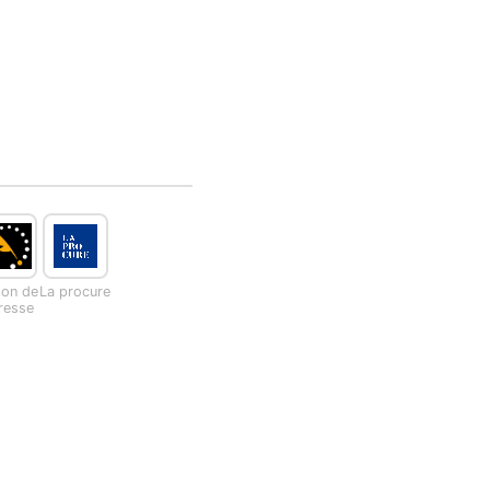
son de
La procure
presse