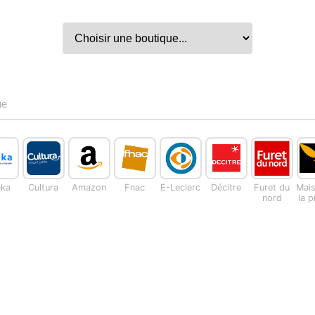
ue
eka
Cultura
Amazon
Fnac
E-Leclerc
Décitre
Furet du
Mai
nord
la 