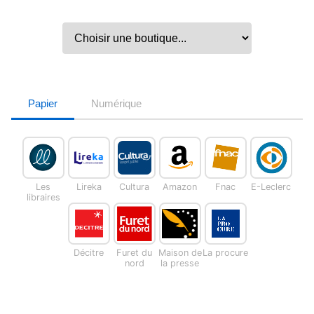
Papier
Numérique
Les
Lireka
Cultura
Amazon
Fnac
E-Leclerc
libraires
Décitre
Furet du
Maison de
La procure
nord
la presse