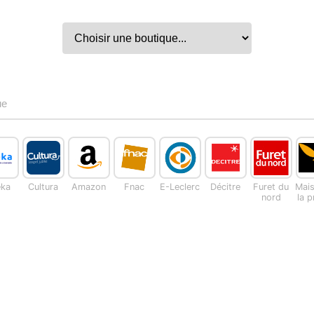
ue
eka
Cultura
Amazon
Fnac
E-Leclerc
Décitre
Furet du
Mai
nord
la 