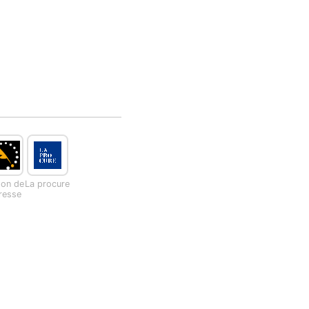
son de
La procure
presse