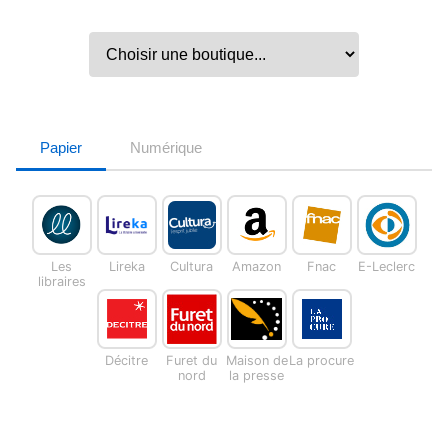
Papier
Numérique
Les
Lireka
Cultura
Amazon
Fnac
E-Leclerc
libraires
Décitre
Furet du
Maison de
La procure
nord
la presse