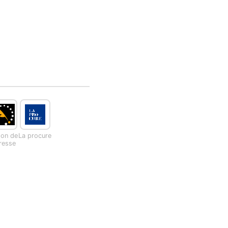
son de
La procure
presse