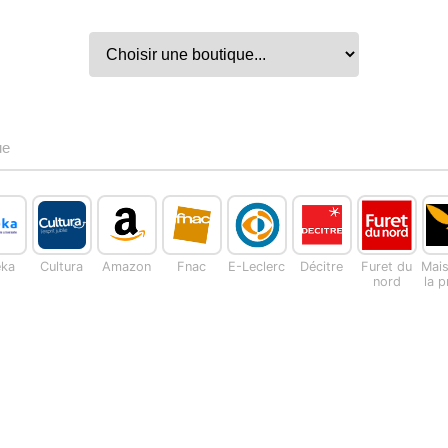
ue
eka
Cultura
Amazon
Fnac
E-Leclerc
Décitre
Furet du
Mai
nord
la 