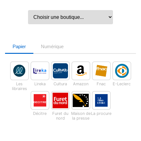
Papier
Numérique
Les
Lireka
Cultura
Amazon
Fnac
E-Leclerc
libraires
Décitre
Furet du
Maison de
La procure
nord
la presse