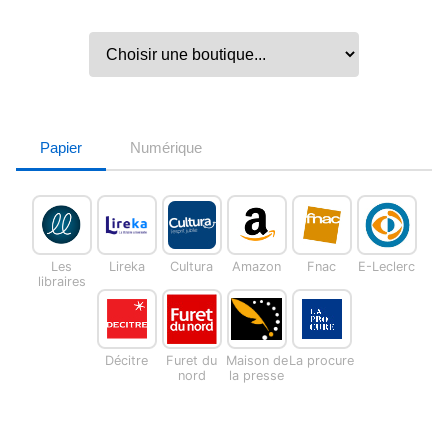
Papier
Numérique
Les
Lireka
Cultura
Amazon
Fnac
E-Leclerc
libraires
Décitre
Furet du
Maison de
La procure
nord
la presse