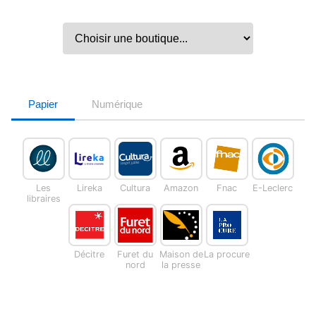
Papier
Numérique
Les
Lireka
Cultura
Amazon
Fnac
E-Leclerc
libraires
Décitre
Furet du
Maison de
La procure
nord
la presse