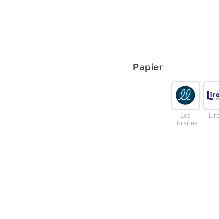
Papier
Les
Lir
libraires