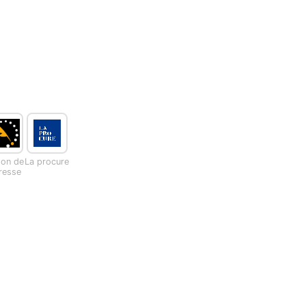
son de
La procure
presse