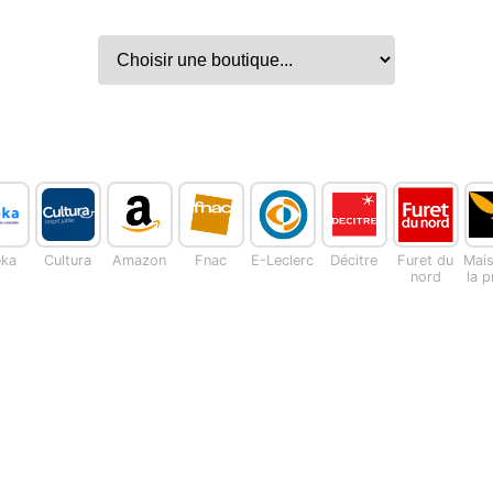
eka
Cultura
Amazon
Fnac
E-Leclerc
Décitre
Furet du
Mai
nord
la 