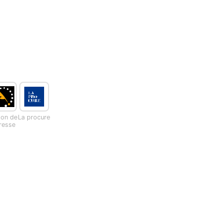
son de
La procure
presse