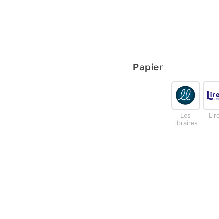
Papier
Les
Lir
libraires