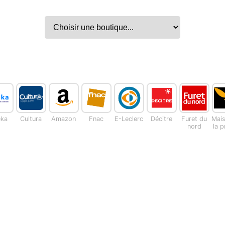
eka
Cultura
Amazon
Fnac
E-Leclerc
Décitre
Furet du
Mai
nord
la 